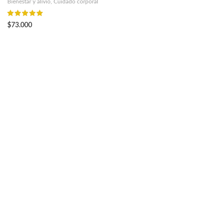
Bienestar y alivio
,
Cuidado corporal
$
73.000