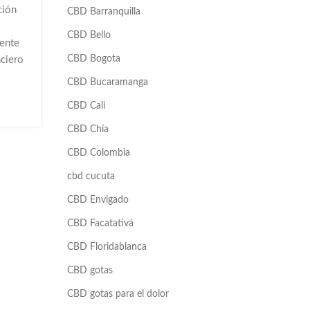
ción
CBD Barranquilla
s
CBD Bello
ente
CBD Bogota
nciero
CBD Bucaramanga
CBD Cali
CBD Chía
CBD Colombia
cbd cucuta
CBD Envigado
CBD Facatativá
CBD Floridablanca
CBD gotas
CBD gotas para el dolor