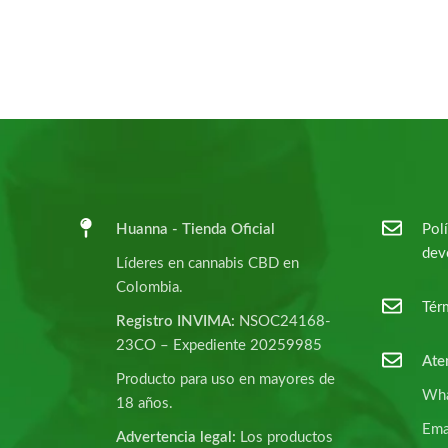
Huanna - Tienda Oficial
Polí
dev
Líderes en cannabis CBD en
Colombia.
Tér
Registro INVIMA:
NSOC24168-
23CO – Expediente 20259985
Ate
Producto para uso en mayores de
Wha
18 años.
Ema
Advertencia legal:
Los productos