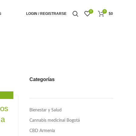
0
0
S
LOGIN / REGISTRARSE
$
0
Categorías
,
VÁ
tos
Bienestar y Salud
,
D OIL
ia
,
R
Cannabis medicinal Bogotá
,
 CBD
CBD Armenia
,
D