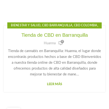
,
,
,
BIENESTAR Y SALUD
CBD BARRANQUILLA
CBD COLOMBIA
,
,
CBD GOTAS
CBD GOTAS PARA EL DOLOR
Tienda de CBD en Barranquilla
,
,
,
CBD PARA DORMIR
CBD PRECIO
GOTAS CBD PARA DORMIR
4
Huanna
,
,
GOTAS DE CANNABIDIOL
GOTAS DE CANNABIS
,
,
,
GOTAS DE CBD
GOTAS PARA LA ANSIEDAD
HUANNA
Tienda de cannabis en Barranquilla: Huanna, el lugar donde
PRODUCTOS CBD
encontrarás productos hechos a base de CBD Bienvenidos
a nuestra tienda online de CBD en Barranquilla, donde
ofrecemos productos de alta calidad diseñados para
mejorar tu bienestar de mane...
LEER MÁS