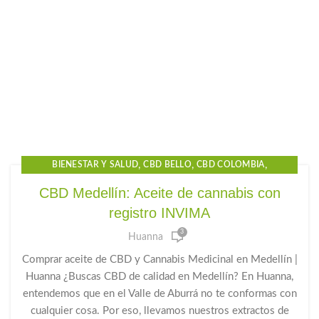
,
,
,
BIENESTAR Y SALUD
CBD BELLO
CBD COLOMBIA
,
,
,
CBD ENVIGADO
CBD GOTAS
CBD GOTAS PARA EL DOLOR
CBD Medellín: Aceite de cannabis con
,
,
,
CBD ITAGUI
CBD MEDELLIN
CBD PRECIO
registro INVIMA
,
,
GOTAS CBD PARA DORMIR
GOTAS DE CANNABIDIOL
3
,
,
GOTAS DE CANNABIS
GOTAS DE CBD
Huanna
,
,
GOTAS PARA LA ANSIEDAD
HUANNA
PRODUCTOS CBD
Comprar aceite de CBD y Cannabis Medicinal en Medellín |
Huanna ¿Buscas CBD de calidad en Medellín? En Huanna,
entendemos que en el Valle de Aburrá no te conformas con
cualquier cosa. Por eso, llevamos nuestros extractos de