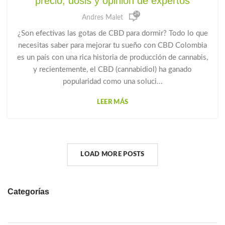
precio, dosis y opinión de expertos
,
,
GOTAS DE CANNABIDIOL
GOTAS DE CANNABIS
24
,
,
,
GOTAS DE CBD
GOTAS PARA DORMIR
HUANNA
Andres Malet
,
MEDICAMENTO PARA DORMIR
PRODUCTOS CBD
¿Son efectivas las gotas de CBD para dormir? Todo lo que
necesitas saber para mejorar tu sueño con CBD Colombia
es un país con una rica historia de producción de cannabis,
y recientemente, el CBD (cannabidiol) ha ganado
popularidad como una soluci...
LEER MÁS
LOAD MORE POSTS
Categorías