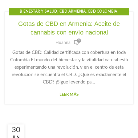
,
,
,
BIENESTAR Y SALUD
CBD ARMENIA
CBD COLOMBIA
,
,
,
CBD GOTAS
CBD GOTAS PARA EL DOLOR
CBD OIL
Gotas de CBD en Armenia: Aceite de
,
,
CBD PRECIO
GOTAS CBD PARA DORMIR
cannabis con envío nacional
,
,
GOTAS DE CANNABIDIOL
GOTAS DE CANNABIS
0
,
,
GOTAS DE CBD
GOTAS PARA LA ANSIEDAD
Huanna
PRODUCTOS CBD
Gotas de CBD: Calidad certificada con cobertura en toda
Colombia El mundo del bienestar y la vitalidad natural está
experimentando una revolución, y en el centro de esta
revolución se encuentra el CBD. ¿Qué es exactamente el
CBD? ¡Sigue leyendo pa...
LEER MÁS
30
JUN