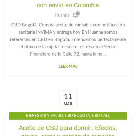
con envío en Colombia
,
,
,
CBD OIL
CBD PRECIO
CBD SOACHA
14
,
,
GOTAS CBD PARA DORMIR
GOTAS DE CANNABIDIOL
Huanna
,
,
GOTAS DE CANNABIS
GOTAS DE CBD
CBD Bogotá: Compra aceite de cannabis con notificación
,
,
,
GOTAS PARA LA ANSIEDAD
HUANNA
PRODUCTOS CBD
sanitaria INVIMA y entrega hoy En Huanna somos
TIENDA DE CBD EN BOGOTÁ
referentes en CBD en Bogotá. Entendemos perfectamente
el ritmo de la capital: desde el estrés en el Sector
Financiero de la Calle 72, hasta la ne...
LEER MÁS
11
MAR
,
,
,
BIENESTAR Y SALUD
CBD BOGOTA
CBD CALI
,
,
,
CBD COLOMBIA
CBD GOTAS
CBD MEDELLIN
Aceite de CBD para dormir: Efectos,
,
,
,
CBD PARA DORMIR
CBD PRECIO
GOTAS CBD PARA DORMIR