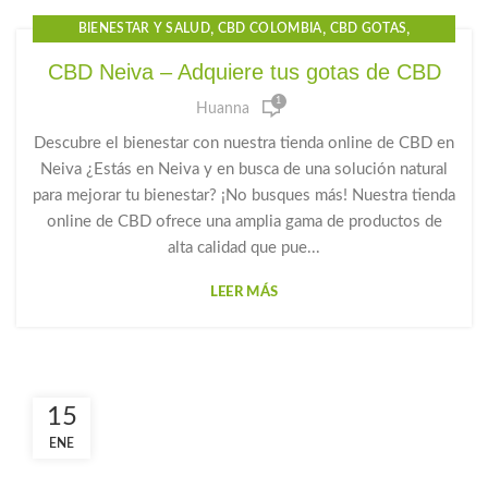
,
,
,
BIENESTAR Y SALUD
CBD COLOMBIA
CBD GOTAS
,
,
,
CBD GOTAS PARA EL DOLOR
CBD NEIVA
CBD OIL
CBD Neiva – Adquiere tus gotas de CBD
,
,
,
CBD PARA DORMIR
CBD PRECIO
GOTAS CBD PARA DORMIR
1
Huanna
,
,
GOTAS DE CANNABIDIOL
GOTAS DE CANNABIS
,
,
GOTAS DE CBD
GOTAS PARA LA ANSIEDAD
HUANNA
Descubre el bienestar con nuestra tienda online de CBD en
Neiva ¿Estás en Neiva y en busca de una solución natural
para mejorar tu bienestar? ¡No busques más! Nuestra tienda
online de CBD ofrece una amplia gama de productos de
alta calidad que pue...
LEER MÁS
15
ENE