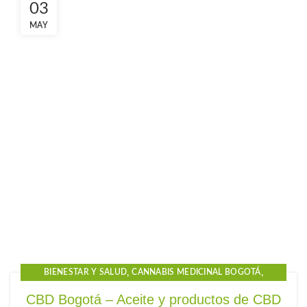
03
MAY
,
,
BIENESTAR Y SALUD
CANNABIS MEDICINAL BOGOTÁ
,
,
,
,
CBD BOGOTA
CBD CHÍA
CBD COLOMBIA
CBD FACATATIVÁ
CBD Bogotá – Aceite y productos de CBD
,
,
,
CBD GOTAS
CBD GOTAS PARA EL DOLOR
CBD MADRID