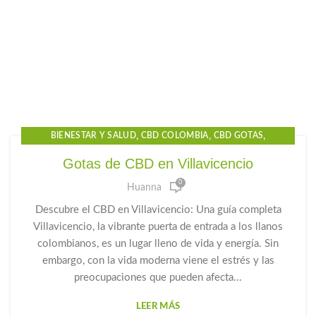
,
,
,
BIENESTAR Y SALUD
CBD COLOMBIA
CBD GOTAS
,
,
CBD GOTAS PARA EL DOLOR
CBD PARA DORMIR
Gotas de CBD en Villavicencio
,
,
,
CBD PRECIO
CBD VILLAVICENCIO
GOTAS DE CBD
0
Huanna
,
,
GOTAS PARA LA ANSIEDAD
HUANNA
PRODUCTOS CBD
Descubre el CBD en Villavicencio: Una guía completa
Villavicencio, la vibrante puerta de entrada a los llanos
colombianos, es un lugar lleno de vida y energía. Sin
embargo, con la vida moderna viene el estrés y las
preocupaciones que pueden afecta...
LEER MÁS