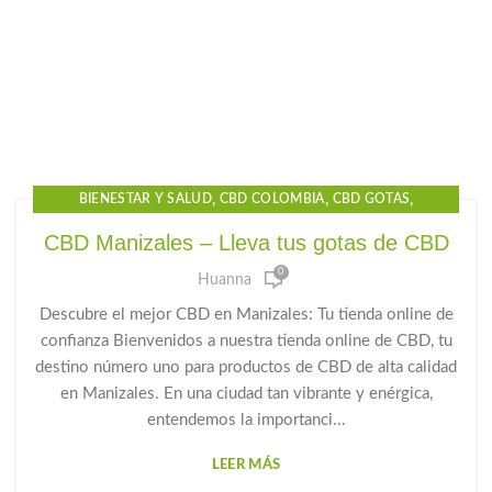
,
,
,
BIENESTAR Y SALUD
CBD COLOMBIA
CBD GOTAS
,
,
,
CBD GOTAS PARA EL DOLOR
CBD MANIZALES
CBD OIL
CBD Manizales – Lleva tus gotas de CBD
,
,
,
CBD PARA DORMIR
CBD PRECIO
GOTAS CBD PARA DORMIR
0
Huanna
,
,
GOTAS DE CANNABIDIOL
GOTAS DE CANNABIS
,
,
,
GOTAS DE CBD
GOTAS PARA LA ANSIEDAD
HUANNA
Descubre el mejor CBD en Manizales: Tu tienda online de
PRODUCTOS CBD
confianza Bienvenidos a nuestra tienda online de CBD, tu
destino número uno para productos de CBD de alta calidad
en Manizales. En una ciudad tan vibrante y enérgica,
entendemos la importanci...
LEER MÁS