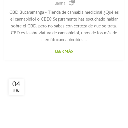
2
,
,
GOTAS DE CANNABIDIOL
GOTAS DE CANNABIS
Huanna
,
,
,
GOTAS DE CBD
GOTAS PARA LA ANSIEDAD
HUANNA
CBD Bucaramanga - Tienda de cannabis medicinal ¿Qué es
PRODUCTOS CBD
el cannabidiol o CBD? Seguramente has escuchado hablar
sobre el CBD, pero no sabes con certeza de qué se trata.
CBD es la abreviatura de cannabidiol, unos de los más de
cien fitocannabinoides...
LEER MÁS
04
JUN