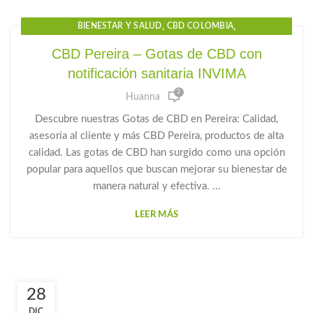
,
,
BIENESTAR Y SALUD
CBD COLOMBIA
,
,
CBD GOTAS PARA EL DOLOR
CBD PARA DORMIR
CBD Pereira – Gotas de CBD con
,
,
,
CBD PEREIRA
CBD PRECIO
GOTAS DE CANNABIDIOL
notificación sanitaria INVIMA
,
,
GOTAS DE CANNABIS
GOTAS DE CBD
2
,
,
GOTAS PARA LA ANSIEDAD
HUANNA
PRODUCTOS CBD
Huanna
Descubre nuestras Gotas de CBD en Pereira: Calidad,
asesoría al cliente y más CBD Pereira, productos de alta
calidad. Las gotas de CBD han surgido como una opción
popular para aquellos que buscan mejorar su bienestar de
manera natural y efectiva. ...
LEER MÁS
28
DIC