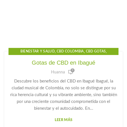
,
,
,
BIENESTAR Y SALUD
CBD COLOMBIA
CBD GOTAS
,
,
CBD GOTAS PARA EL DOLOR
CBD IBAGUE
Gotas de CBD en Ibagué
,
,
CBD PARA DORMIR
GOTAS CBD PARA DORMIR
3
Huanna
,
,
GOTAS DE CANNABIDIOL
GOTAS DE CANNABIS
,
,
GOTAS DE CBD
GOTAS PARA LA ANSIEDAD
HUANNA
Descubre los beneficios del CBD en Ibagué Ibagué, la
ciudad musical de Colombia, no solo se distingue por su
rica herencia cultural y su vibrante ambiente, sino también
por una creciente comunidad comprometida con el
bienestar y el autocuidado. En...
LEER MÁS