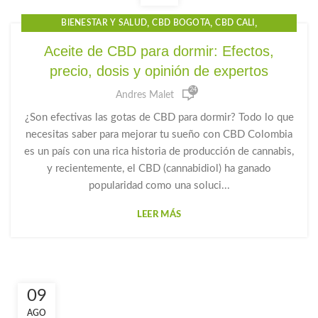
,
,
,
BIENESTAR Y SALUD
CBD BOGOTA
CBD CALI
,
,
,
CBD COLOMBIA
CBD GOTAS
CBD MEDELLIN
Aceite de CBD para dormir: Efectos,
,
,
,
CBD PARA DORMIR
CBD PRECIO
GOTAS CBD PARA DORMIR
precio, dosis y opinión de expertos
,
,
GOTAS DE CANNABIDIOL
GOTAS DE CANNABIS
24
,
,
,
GOTAS DE CBD
GOTAS PARA DORMIR
HUANNA
Andres Malet
,
MEDICAMENTO PARA DORMIR
PRODUCTOS CBD
¿Son efectivas las gotas de CBD para dormir? Todo lo que
necesitas saber para mejorar tu sueño con CBD Colombia
es un país con una rica historia de producción de cannabis,
y recientemente, el CBD (cannabidiol) ha ganado
popularidad como una soluci...
LEER MÁS
09
AGO