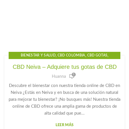
,
,
,
BIENESTAR Y SALUD
CBD COLOMBIA
CBD GOTAS
,
,
,
CBD GOTAS PARA EL DOLOR
CBD NEIVA
CBD OIL
CBD Neiva – Adquiere tus gotas de CBD
,
,
,
CBD PARA DORMIR
CBD PRECIO
GOTAS CBD PARA DORMIR
1
Huanna
,
,
GOTAS DE CANNABIDIOL
GOTAS DE CANNABIS
,
,
GOTAS DE CBD
GOTAS PARA LA ANSIEDAD
HUANNA
Descubre el bienestar con nuestra tienda online de CBD en
Neiva ¿Estás en Neiva y en busca de una solución natural
para mejorar tu bienestar? ¡No busques más! Nuestra tienda
online de CBD ofrece una amplia gama de productos de
alta calidad que pue...
LEER MÁS