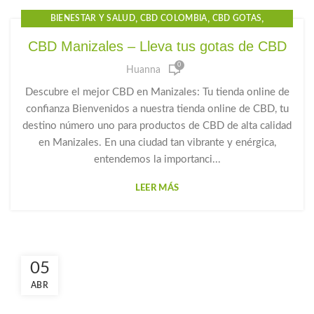
,
,
,
BIENESTAR Y SALUD
CBD COLOMBIA
CBD GOTAS
,
,
,
CBD GOTAS PARA EL DOLOR
CBD MANIZALES
CBD OIL
CBD Manizales – Lleva tus gotas de CBD
,
,
,
CBD PARA DORMIR
CBD PRECIO
GOTAS CBD PARA DORMIR
0
Huanna
,
,
GOTAS DE CANNABIDIOL
GOTAS DE CANNABIS
,
,
,
GOTAS DE CBD
GOTAS PARA LA ANSIEDAD
HUANNA
Descubre el mejor CBD en Manizales: Tu tienda online de
PRODUCTOS CBD
confianza Bienvenidos a nuestra tienda online de CBD, tu
destino número uno para productos de CBD de alta calidad
en Manizales. En una ciudad tan vibrante y enérgica,
entendemos la importanci...
LEER MÁS
05
ABR