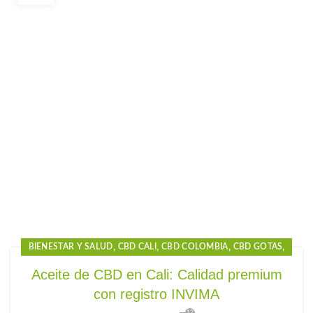
,
,
,
,
BIENESTAR Y SALUD
CBD CALI
CBD COLOMBIA
CBD GOTAS
,
,
,
CBD GOTAS PARA EL DOLOR
CBD JAMUNDÍ
CBD OIL
Aceite de CBD en Cali: Calidad premium
,
,
,
CBD PALMIRA
CBD PARA DORMIR
CBD PRECIO
con registro INVIMA
,
,
GOTAS CBD PARA DORMIR
GOTAS DE CANNABIDIOL
12