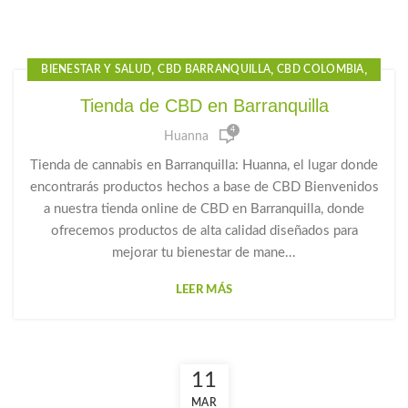
,
,
,
BIENESTAR Y SALUD
CBD BARRANQUILLA
CBD COLOMBIA
,
,
CBD GOTAS
CBD GOTAS PARA EL DOLOR
Tienda de CBD en Barranquilla
,
,
,
CBD PARA DORMIR
CBD PRECIO
GOTAS CBD PARA DORMIR
4
Huanna
,
,
GOTAS DE CANNABIDIOL
GOTAS DE CANNABIS
,
,
,
GOTAS DE CBD
GOTAS PARA LA ANSIEDAD
HUANNA
Tienda de cannabis en Barranquilla: Huanna, el lugar donde
PRODUCTOS CBD
encontrarás productos hechos a base de CBD Bienvenidos
a nuestra tienda online de CBD en Barranquilla, donde
ofrecemos productos de alta calidad diseñados para
mejorar tu bienestar de mane...
LEER MÁS
11
MAR