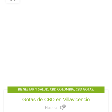
,
,
,
BIENESTAR Y SALUD
CBD COLOMBIA
CBD GOTAS
,
,
CBD GOTAS PARA EL DOLOR
CBD PARA DORMIR
Gotas de CBD en Villavicencio
,
,
,
CBD PRECIO
CBD VILLAVICENCIO
GOTAS DE CBD
0
Huanna
,
,
GOTAS PARA LA ANSIEDAD
HUANNA
PRODUCTOS CBD