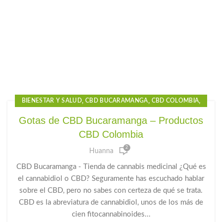
,
,
,
BIENESTAR Y SALUD
CBD BUCARAMANGA
CBD COLOMBIA
,
,
CBD FLORIDABLANCA
CBD GOTAS
Gotas de CBD Bucaramanga – Productos
,
,
CBD GOTAS PARA EL DOLOR
CBD PARA DORMIR
CBD Colombia
,
,
CBD PRECIO
GOTAS CBD PARA DORMIR
2
,
,
GOTAS DE CANNABIDIOL
GOTAS DE CANNABIS
Huanna
,
,
,
GOTAS DE CBD
GOTAS PARA LA ANSIEDAD
HUANNA
CBD Bucaramanga - Tienda de cannabis medicinal ¿Qué es
PRODUCTOS CBD
el cannabidiol o CBD? Seguramente has escuchado hablar
sobre el CBD, pero no sabes con certeza de qué se trata.
CBD es la abreviatura de cannabidiol, unos de los más de
cien fitocannabinoides...