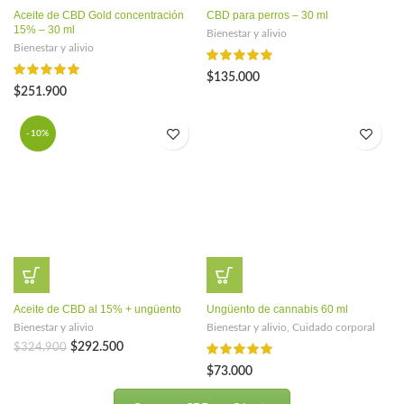
Aceite de CBD Gold concentración
CBD para perros – 30 ml
15% – 30 ml
Bienestar y alivio
Bienestar y alivio
$
135.000
$
251.900
-10%
Aceite de CBD al 15% + ungüento
Ungüento de cannabis 60 ml
Bienestar y alivio
Bienestar y alivio
,
Cuidado corporal
El
El
$
292.500
$
324.900
precio
precio
$
73.000
original
actual
era:
es: