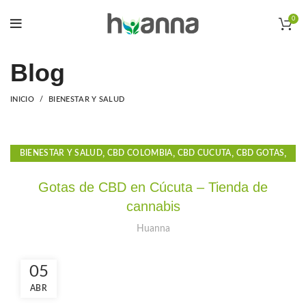
0
Blog
INICIO
BIENESTAR Y SALUD
,
,
,
,
BIENESTAR Y SALUD
CBD COLOMBIA
CBD CUCUTA
CBD GOTAS
,
,
,
CBD GOTAS PARA EL DOLOR
CBD OIL
CBD PARA DORMIR
Gotas de CBD en Cúcuta – Tienda de
,
,
GOTAS CBD PARA DORMIR
GOTAS DE CANNABIDIOL
cannabis
,
,
,
GOTAS DE CANNABIS
GOTAS DE CBD
GOTAS PARA LA ANSIEDAD
,
HUANNA
PRODUCTOS CBD
Huanna
05
ABR